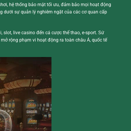
chơi, hệ thống bảo mật tối ưu, đảm bảo mọi hoạt động
ộng dưới sự quản lý nghiêm ngặt của các cơ quan cấp
slot, live casino đến cá cược thể thao, e-sport. Sứ
ụ, mở rộng phạm vi hoạt động ra toàn châu Á, quốc tế