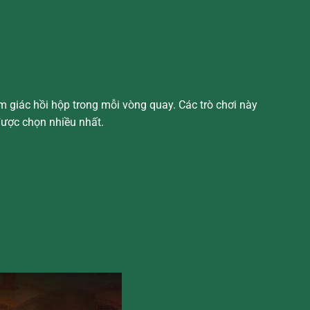
 giác hồi hộp trong mỗi vòng quay. Các trò chơi này
được chọn nhiều nhất.