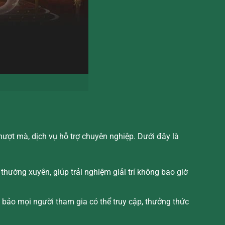
ượt mà, dịch vụ hỗ trợ chuyên nghiệp. Dưới đây là
 thường xuyên, giúp trải nghiệm giải trí không bao giờ
ảm bảo mọi người tham gia có thể truy cập, thưởng thức