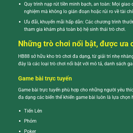
Quy trình nạp rút tiền minh bạch, an toàn: Mọi giao
nghiệm mà không lo gián đoạn hoặc rủi ro về tài ch
Ưu đãi, khuyến mãi hấp dẫn: Các chương trình thưởng
tham gia khám phá toàn bộ hệ sinh thái trò chơi.
Những trò chơi nổi bật, được ưa
HB88 sở hữu kho trò chơi đa dạng, từ giải trí nhẹ nhàn
đây là các loại trò chơi nổi bật với mô tả, danh sách g
Game bài trực tuyến
Game bài trực tuyến phù hợp cho những người yêu thích
đa dạng các biến thể khiến game bài luôn là lựa chọn
Tiến Lên
Phỏm
Poker