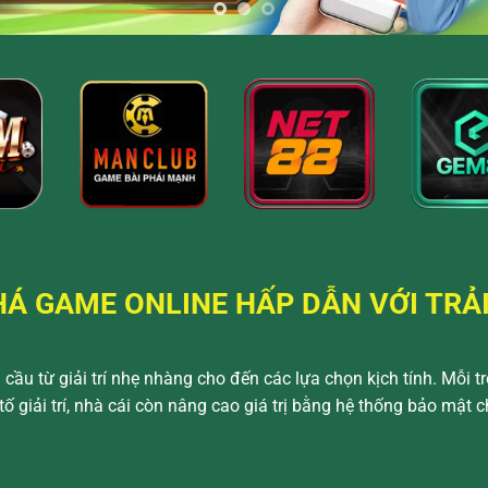
HÁ GAME ONLINE HẤP DẪN VỚI TRẢI
cầu từ giải trí nhẹ nhàng cho đến các lựa chọn kịch tính. Mỗi 
ố giải trí, nhà cái còn nâng cao giá trị bằng hệ thống bảo mật 