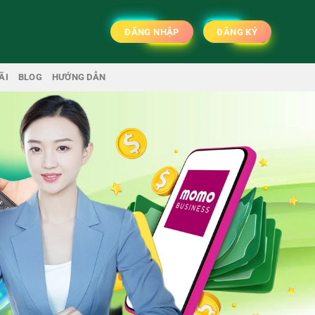
ĐĂNG NHẬP
ĐĂNG KÝ
ÃI
BLOG
HƯỚNG DẪN