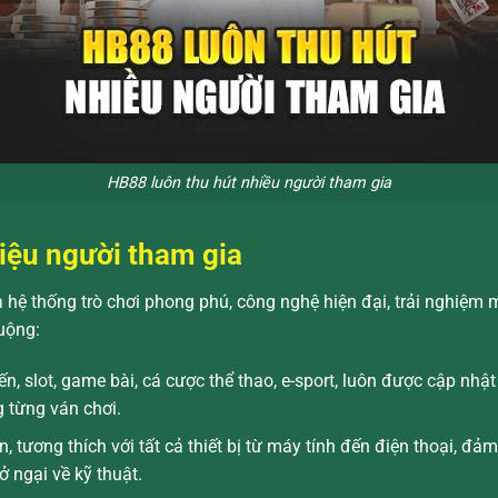
HB88 luôn thu hút nhiều người tham gia
riệu người tham gia
hệ thống trò chơi phong phú, công nghệ hiện đại, trải nghiệm m
uộng:
, slot, game bài, cá cược thể thao, e-sport, luôn được cập nhật
g từng ván chơi.
n, tương thích với tất cả thiết bị từ máy tính đến điện thoại, đ
ở ngại về kỹ thuật.