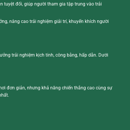
 tuyệt đối, giúp người tham gia tập trung vào trải
ng, nâng cao trải nghiệm giải trí, khuyến khích người
hưởng trải nghiệm kịch tính, công bằng, hấp dẫn. Dưới
 chơi đơn giản, nhưng khả năng chiến thắng cao cùng sự
nhất.