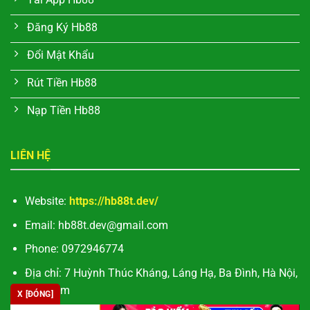
Đăng Ký Hb88
Đổi Mật Khẩu
Rút Tiền Hb88
Nạp Tiền Hb88
LIÊN HỆ
Website:
https://hb88t.dev/
Email:
hb88t.dev@gmail.com
Phone: 0972946774
Địa chỉ: 7 Huỳnh Thúc Kháng, Láng Hạ, Ba Đình, Hà Nội,
Việt Nam
X [ĐÓNG]