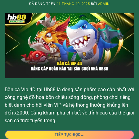
ĐÃ ĐĂNG TRÊN
11 THÁNG 10, 2025
BỞI
ADMIN
Bắn cá Vip 4D tại Hb88 là dòng sản phẩm cao cấp nhất với
công nghệ đồ họa bốn chiều sống động, phòng chơi riêng
biệt dành cho hội viên VIP và hệ thống thưởng khủng lên
đến x2000. Cùng khám phá chi tiết về đỉnh cao của thế giới
săn cá trực tuyến trong…
→
TIẾP TỤC ĐỌC