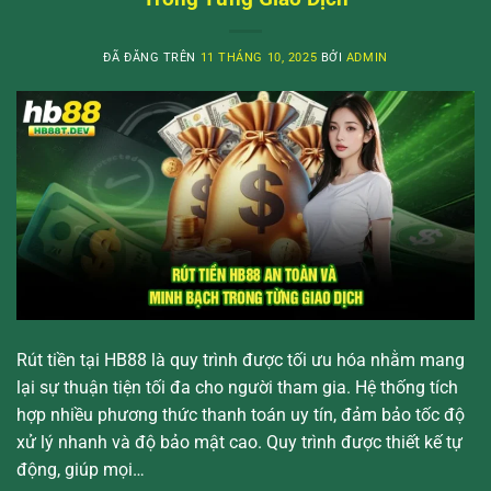
ĐÃ ĐĂNG TRÊN
11 THÁNG 10, 2025
BỞI
ADMIN
Rút tiền tại HB88 là quy trình được tối ưu hóa nhằm mang
lại sự thuận tiện tối đa cho người tham gia. Hệ thống tích
hợp nhiều phương thức thanh toán uy tín, đảm bảo tốc độ
xử lý nhanh và độ bảo mật cao. Quy trình được thiết kế tự
động, giúp mọi…