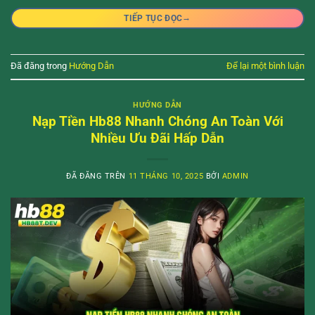
→
TIẾP TỤC ĐỌC
Đã đăng trong
Hướng Dẫn
Để lại một bình luận
HƯỚNG DẪN
Nạp Tiền Hb88 Nhanh Chóng An Toàn Với
Nhiều Ưu Đãi Hấp Dẫn
ĐÃ ĐĂNG TRÊN
11 THÁNG 10, 2025
BỞI
ADMIN