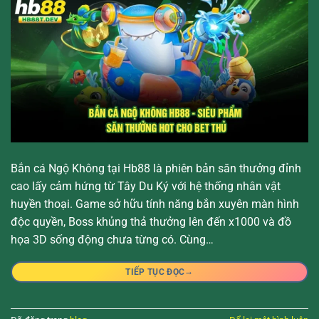
Bắn cá Ngộ Không tại Hb88 là phiên bản săn thưởng đỉnh
cao lấy cảm hứng từ Tây Du Ký với hệ thống nhân vật
huyền thoại. Game sở hữu tính năng bắn xuyên màn hình
độc quyền, Boss khủng thả thưởng lên đến x1000 và đồ
họa 3D sống động chưa từng có. Cùng…
→
TIẾP TỤC ĐỌC