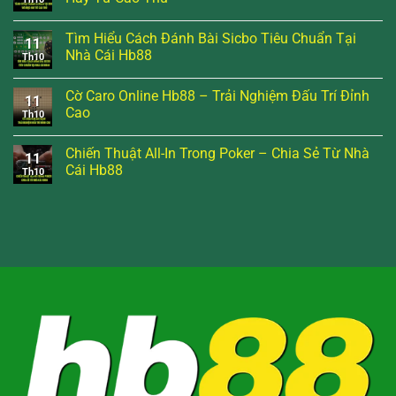
Tìm Hiểu Cách Đánh Bài Sicbo Tiêu Chuẩn Tại
11
Nhà Cái Hb88
Th10
Cờ Caro Online Hb88 – Trải Nghiệm Đấu Trí Đỉnh
11
Cao
Th10
Chiến Thuật All-In Trong Poker – Chia Sẻ Từ Nhà
11
Cái Hb88
Th10