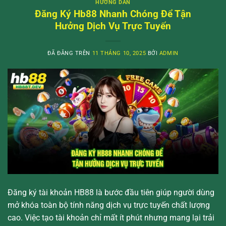
HƯỚNG DẪN
Đăng Ký Hb88 Nhanh Chóng Để Tận
Hưởng Dịch Vụ Trực Tuyến
ĐÃ ĐĂNG TRÊN
11 THÁNG 10, 2025
BỞI
ADMIN
×
HB88
Đăng ký tài khoản HB88 là bước đầu tiên giúp người dùng
mở khóa toàn bộ tính năng dịch vụ trực tuyến chất lượng
cao. Việc tạo tài khoản chỉ mất ít phút nhưng mang lại trải