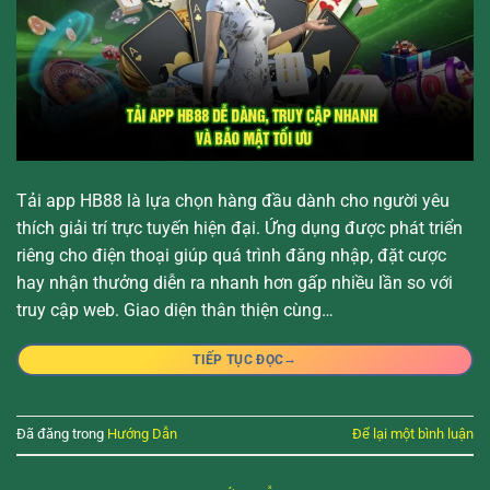
Tải app HB88 là lựa chọn hàng đầu dành cho người yêu
thích giải trí trực tuyến hiện đại. Ứng dụng được phát triển
riêng cho điện thoại giúp quá trình đăng nhập, đặt cược
hay nhận thưởng diễn ra nhanh hơn gấp nhiều lần so với
truy cập web. Giao diện thân thiện cùng…
→
TIẾP TỤC ĐỌC
Đã đăng trong
Hướng Dẫn
Để lại một bình luận