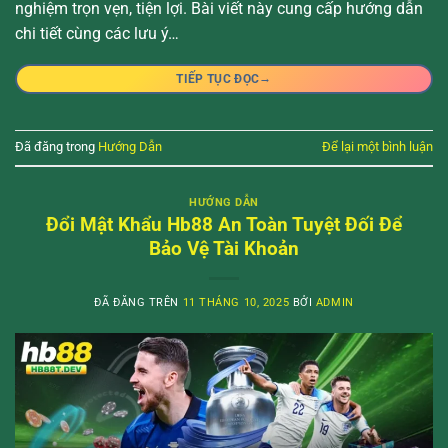
nghiệm trọn vẹn, tiện lợi. Bài viết này cung cấp hướng dẫn
chi tiết cùng các lưu ý…
→
TIẾP TỤC ĐỌC
Đã đăng trong
Hướng Dẫn
Để lại một bình luận
HƯỚNG DẪN
Đổi Mật Khẩu Hb88 An Toàn Tuyệt Đối Để
Bảo Vệ Tài Khoản
ĐÃ ĐĂNG TRÊN
11 THÁNG 10, 2025
BỞI
ADMIN