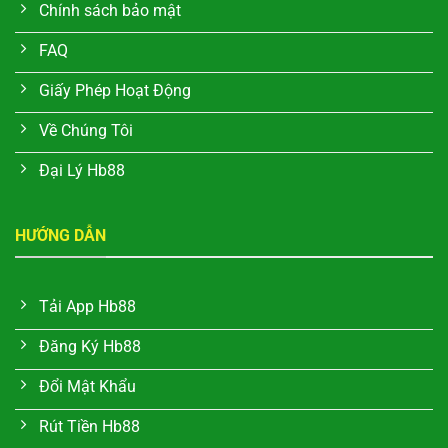
Chính sách bảo mật
FAQ
Giấy Phép Hoạt Động
Về Chúng Tôi
Đại Lý Hb88
HƯỚNG DẪN
Tải App Hb88
Đăng Ký Hb88
Đổi Mật Khẩu
Rút Tiền Hb88