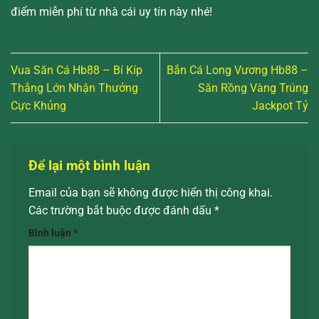
điểm miễn phí từ nhà cái uy tín này nhé!
Vua Săn Cá Hb88 – Bí Kíp
Bắn Cá Long Vương Hb88 –
Thắng Lớn Nhận Thưởng
Săn Rồng Vàng Trúng
Cực Khủng
Jackpot Tỷ
Để lại một bình luận
Email của bạn sẽ không được hiển thị công khai.
Các trường bắt buộc được đánh dấu
*
Bình luận
*