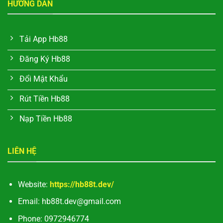
HƯỚNG DẪN
Tải App Hb88
Đăng Ký Hb88
Đổi Mật Khẩu
Rút Tiền Hb88
Nạp Tiền Hb88
LIÊN HỆ
Website:
https://hb88t.dev/
Email:
hb88t.dev@gmail.com
Phone: 0972946774