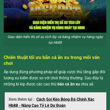
Giao diện hiển thị số xu tích lũy và bảng nhiệm vụ hàng ngày
tại Hb88
Chiến thuật tối ưu bắn cá ăn xu trong mỗi ván
chơi
Áp dụng đúng phương pháp sẽ giúp cược thủ tăng gấp đôi
lượng xu kiếm được so với chơi thông thường. Sau đây là
những bí kíp được các cao thủ
bắn cá ăn xu
chia sẻ.
Xem thêm tại :
Cách Soi Kèo Bóng Đá Chính Xác
Hb88 - Nâng Cao Tỷ Lệ Dự Đoán