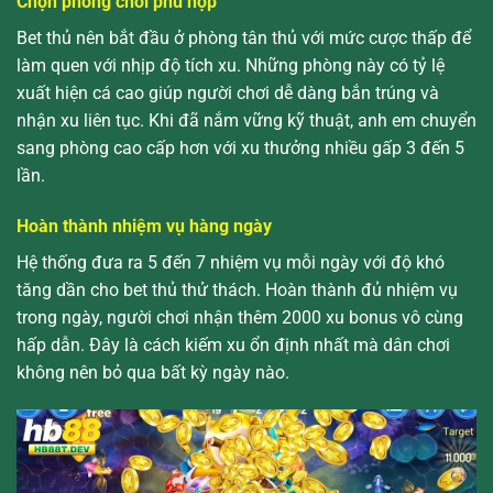
Chọn phòng chơi phù hợp
Bet thủ nên bắt đầu ở phòng tân thủ với mức cược thấp để
làm quen với nhịp độ tích xu. Những phòng này có tỷ lệ
xuất hiện cá cao giúp người chơi dễ dàng bắn trúng và
nhận xu liên tục. Khi đã nắm vững kỹ thuật, anh em chuyển
sang phòng cao cấp hơn với xu thưởng nhiều gấp 3 đến 5
lần.
Hoàn thành nhiệm vụ hàng ngày
Hệ thống đưa ra 5 đến 7 nhiệm vụ mỗi ngày với độ khó
tăng dần cho bet thủ thử thách. Hoàn thành đủ nhiệm vụ
trong ngày, người chơi nhận thêm 2000 xu bonus vô cùng
hấp dẫn. Đây là cách kiếm xu ổn định nhất mà dân chơi
không nên bỏ qua bất kỳ ngày nào.