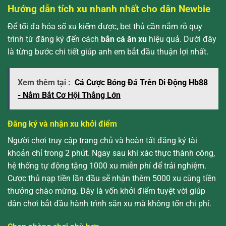
Hướng dẫn tích xu nhanh nhất cho dân Newbie
Để tối đa hóa số xu kiếm được, bet thủ cần nắm rõ quy
trình từ đăng ký đến cách
bắn cá ăn xu
hiệu quả. Dưới đây
là từng bước chi tiết giúp anh em bắt đầu thuận lợi nhất.
Xem thêm tại :
Cá Cược Bóng Đá Trên Di Động Hb88
- Nắm Bắt Cơ Hội Thắng Lớn
Đăng ký và nhận xu khởi điểm
Người chơi truy cập trang chủ và hoàn tất đăng ký tài
khoản chỉ trong 2 phút. Ngay sau khi xác thực thành công,
hệ thống tự động tặng 1000 xu miễn phí để trải nghiệm.
Cược thủ nạp tiền lần đầu sẽ nhận thêm 5000 xu cùng tiền
thưởng chào mừng. Đây là vốn khởi điểm tuyệt vời giúp
dân chơi bắt đầu hành trình săn xu mà không tốn chi phí.