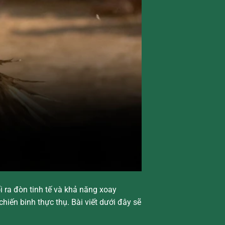
 ra đòn tinh tế và khả năng xoay
hiến binh thực thụ. Bài viết dưới đây sẽ