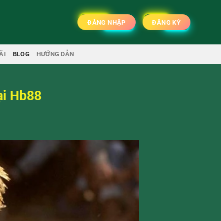
ĐĂNG NHẬP
ĐĂNG KÝ
ÃI
BLOG
HƯỚNG DẪN
ại Hb88