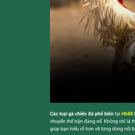
Các loại gà chiến đá phổ biến
tại
Hb88
chuyển thế trận đáng nể. Không chỉ là t
giúp bạn hiểu rõ hơn về từng dòng nổi b