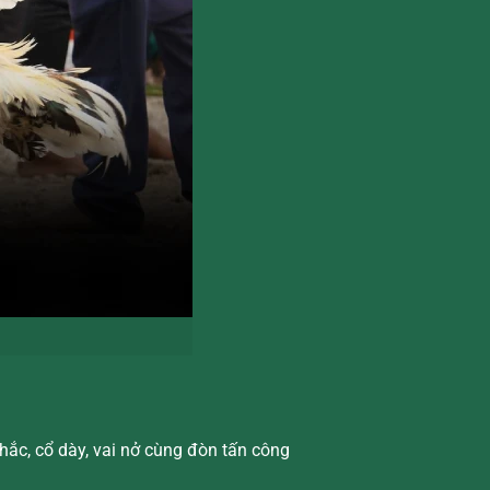
chắc, cổ dày, vai nở cùng đòn tấn công