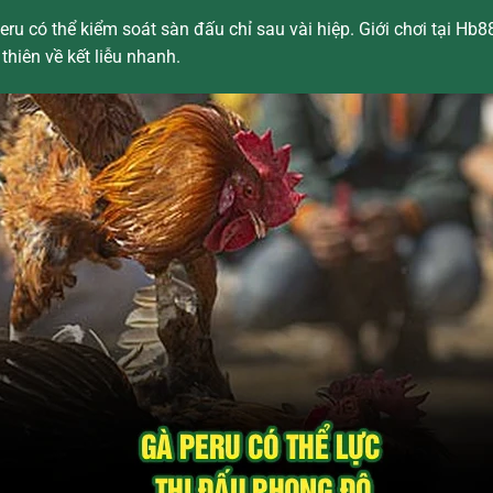
eru có thể kiểm soát sàn đấu chỉ sau vài hiệp. Giới chơi tại Hb
thiên về kết liễu nhanh.