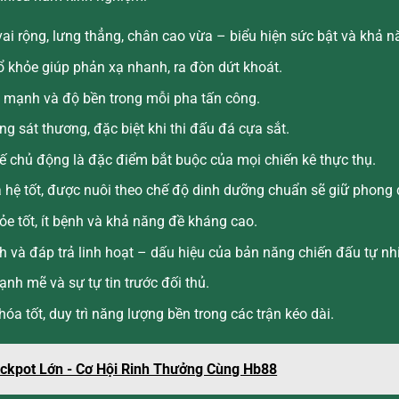
vai rộng, lưng thẳng, chân cao vừa – biểu hiện sức bật và khả n
ổ khỏe giúp phản xạ nhanh, ra đòn dứt khoát.
c mạnh và độ bền trong mỗi pha tấn công.
g sát thương, đặc biệt khi thi đấu đá cựa sắt.
thế chủ động là đặc điểm bắt buộc của mọi chiến kê thực thụ.
 hệ tốt, được nuôi theo chế độ dinh dưỡng chuẩn sẽ giữ phong đ
e tốt, ít bệnh và khả năng đề kháng cao.
h và đáp trả linh hoạt – dấu hiệu của bản năng chiến đấu tự nh
nh mẽ và sự tự tin trước đối thủ.
óa tốt, duy trì năng lượng bền trong các trận kéo dài.
ckpot Lớn - Cơ Hội Rinh Thưởng Cùng Hb88