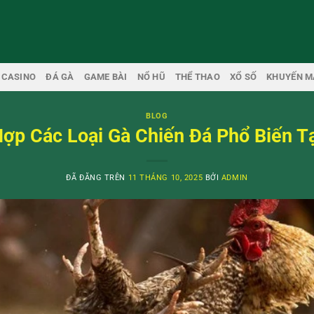
CASINO
ĐÁ GÀ
GAME BÀI
NỔ HŨ
THỂ THAO
XỔ SỐ
KHUYẾN M
BLOG
ợp Các Loại Gà Chiến Đá Phổ Biến T
ĐÃ ĐĂNG TRÊN
11 THÁNG 10, 2025
BỞI
ADMIN