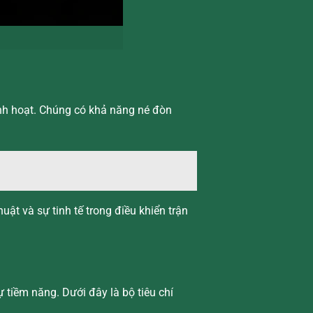
inh hoạt. Chúng có khả năng né đòn
ật và sự tinh tế trong điều khiển trận
 tiềm năng. Dưới đây là bộ tiêu chí