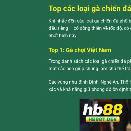
Top các loại gà chiến đ
Khi nhắc đến các loại gà chiến đá phổ b
đấu riêng – có dòng thiên về tốc độ, có
nhất hiện nay.
Top 1: Gà chọi Việt Nam
Trong danh sách các loại gà chiến đá ph
mắt sắc bén giúp chúng làm chủ thế trậ
Các vùng như Bình Định, Nghệ An, Thổ H
xác và khả năng giữ phong độ ổn định t