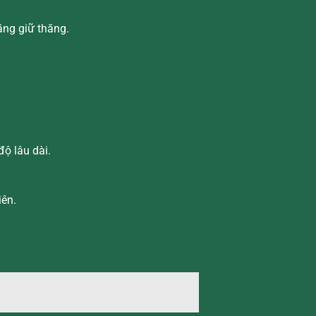
ăng giữ thăng.
ộ lâu dài.
iên.