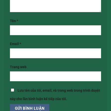
Tên
*
Email
*
Trang web
Lưu tên của tôi, email, và trang web trong trình duyệt
này cho lần bình luận kế tiếp của tôi.