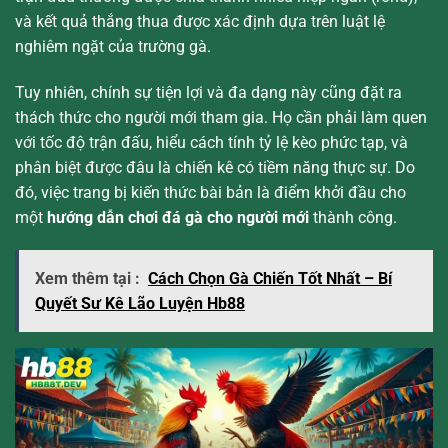
và kết quả thắng thua được xác định dựa trên luật lệ
nghiêm ngặt của trường gà.
Tuy nhiên, chính sự tiện lợi và đa dạng này cũng đặt ra
thách thức cho người mới tham gia. Họ cần phải làm quen
với tốc độ trận đấu, hiểu cách tính tỷ lệ kèo phức tạp, và
phân biệt được đâu là chiến kê có tiềm năng thực sự. Do
đó, việc trang bị kiến thức bài bản là điểm khởi đầu cho
một
hướng dẫn chơi đá gà cho người mới
thành công.
Xem thêm tại :
Cách Chọn Gà Chiến Tốt Nhất – Bí
Quyết Sư Kê Lão Luyện Hb88