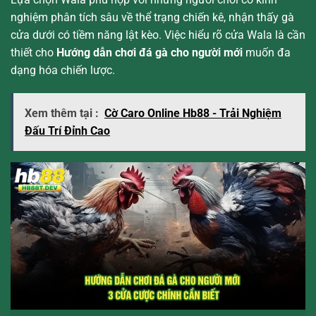
nghiệm phân tích sâu về thể trạng chiến kê, nhận thấy gà
cửa dưới có tiềm năng lật kèo. Việc hiểu rõ cửa Wala là cần
thiết cho
Hướng dẫn chơi đá gà cho người mới
muốn đa
dạng hóa chiến lược.
Xem thêm tại :
Cờ Caro Online Hb88 - Trải Nghiệm
Đấu Trí Đỉnh Cao