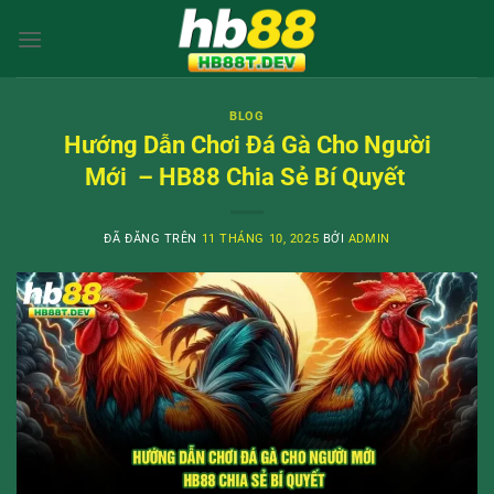
Chuyển
đến
nội
dung
BLOG
Hướng Dẫn Chơi Đá Gà Cho Người
Mới – HB88 Chia Sẻ Bí Quyết
ĐÃ ĐĂNG TRÊN
11 THÁNG 10, 2025
BỞI
ADMIN