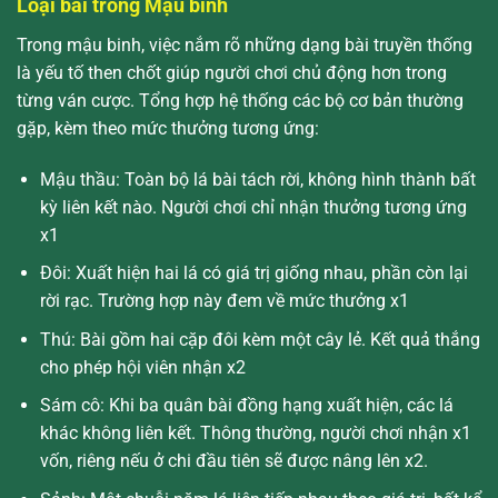
Loại bài trong Mậu binh
Trong mậu binh, việc nắm rõ những dạng bài truyền thống
là yếu tố then chốt giúp người chơi chủ động hơn trong
từng ván cược. Tổng hợp hệ thống các bộ cơ bản thường
gặp, kèm theo mức thưởng tương ứng:
Mậu thầu: Toàn bộ lá bài tách rời, không hình thành bất
kỳ liên kết nào. Người chơi chỉ nhận thưởng tương ứng
x1
Đôi: Xuất hiện hai lá có giá trị giống nhau, phần còn lại
rời rạc. Trường hợp này đem về mức thưởng x1
Thú: Bài gồm hai cặp đôi kèm một cây lẻ. Kết quả thắng
cho phép hội viên nhận x2
Sám cô: Khi ba quân bài đồng hạng xuất hiện, các lá
khác không liên kết. Thông thường, người chơi nhận x1
vốn, riêng nếu ở chi đầu tiên sẽ được nâng lên x2.