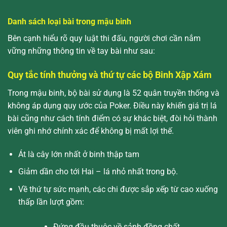
Danh sách loại bài trong mậu binh
Bên cạnh hiểu rõ quy luật thi đấu, người chơi cần nắm
vững những thông tin về tay bài như sau:
Quy tắc tính thưởng và thứ tự các bộ Binh Xập Xám
Trong mậu binh, bộ bài sử dụng là 52 quân truyền thống và
không áp dụng quy ước của Poker. Điều này khiến giá trị lá
bài cũng như cách tính điểm có sự khác biệt, đòi hỏi thành
viên ghi nhớ chính xác để không bị mất lợi thế.
Át là cây lớn nhất ở binh thập tam
Giảm dần cho tới Hai – lá nhỏ nhất trong bộ.
Về thứ tự sức mạnh, các chi được sắp xếp từ cao xuống
thấp lần lượt gồm:
Đứng đầu thuộc về sảnh đồng chất.