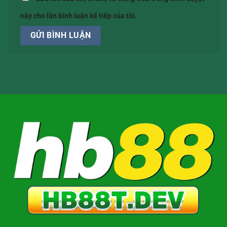
này cho lần bình luận kế tiếp của tôi.