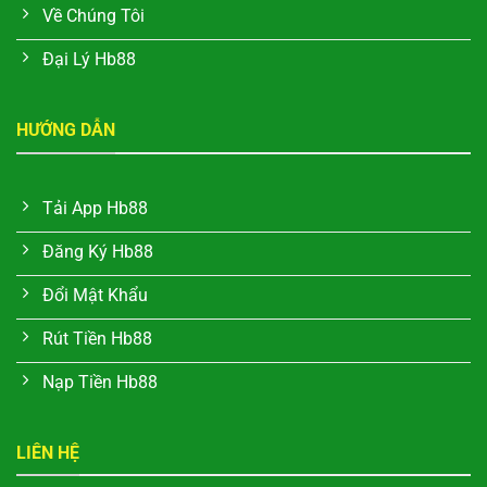
Về Chúng Tôi
Đại Lý Hb88
HƯỚNG DẪN
Tải App Hb88
Đăng Ký Hb88
Đổi Mật Khẩu
Rút Tiền Hb88
Nạp Tiền Hb88
LIÊN HỆ