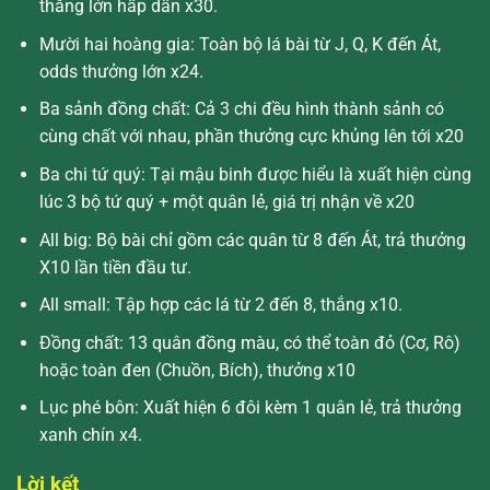
thắng lớn hấp dẫn x30.
Mười hai hoàng gia: Toàn bộ lá bài từ J, Q, K đến Át,
odds thưởng lớn x24.
Ba sảnh đồng chất: Cả 3 chi đều hình thành sảnh có
cùng chất với nhau, phần thưởng cực khủng lên tới x20
Ba chi tứ quý: Tại mậu binh được hiểu là xuất hiện cùng
lúc 3 bộ tứ quý + một quân lẻ, giá trị nhận về x20
All big: Bộ bài chỉ gồm các quân từ 8 đến Át, trả thưởng
X10 lần tiền đầu tư.
All small: Tập hợp các lá từ 2 đến 8, thắng x10.
Đồng chất: 13 quân đồng màu, có thể toàn đỏ (Cơ, Rô)
hoặc toàn đen (Chuồn, Bích), thưởng x10
Lục phé bôn: Xuất hiện 6 đôi kèm 1 quân lẻ, trả thưởng
xanh chín x4.
Lời kết