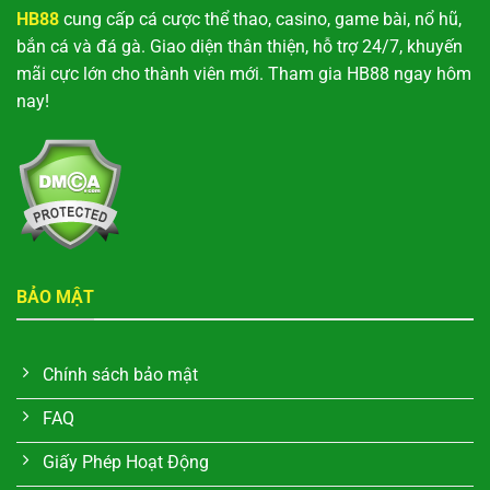
HB88
cung cấp cá cược thể thao, casino, game bài, nổ hũ,
bắn cá và đá gà. Giao diện thân thiện, hỗ trợ 24/7, khuyến
mãi cực lớn cho thành viên mới. Tham gia HB88 ngay hôm
nay!
BẢO MẬT
Chính sách bảo mật
FAQ
Giấy Phép Hoạt Động