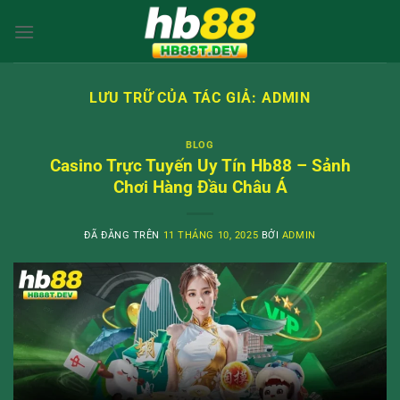
Chuyển
đến
nội
dung
LƯU TRỮ CỦA TÁC GIẢ:
ADMIN
BLOG
Casino Trực Tuyến Uy Tín Hb88 – Sảnh
Chơi Hàng Đầu Châu Á
ĐÃ ĐĂNG TRÊN
11 THÁNG 10, 2025
BỞI
ADMIN