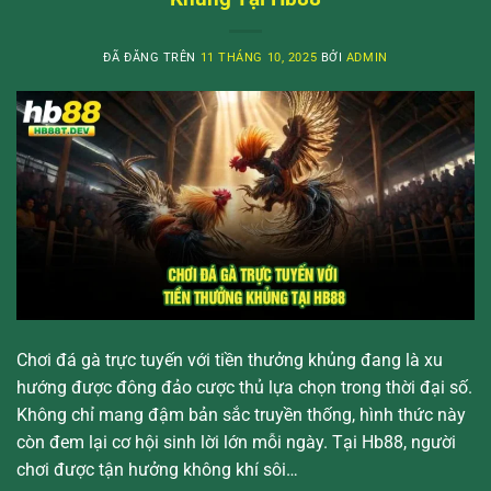
ĐÃ ĐĂNG TRÊN
11 THÁNG 10, 2025
BỞI
ADMIN
Chơi đá gà trực tuyến với tiền thưởng khủng đang là xu
hướng được đông đảo cược thủ lựa chọn trong thời đại số.
Không chỉ mang đậm bản sắc truyền thống, hình thức này
còn đem lại cơ hội sinh lời lớn mỗi ngày. Tại Hb88, người
chơi được tận hưởng không khí sôi…