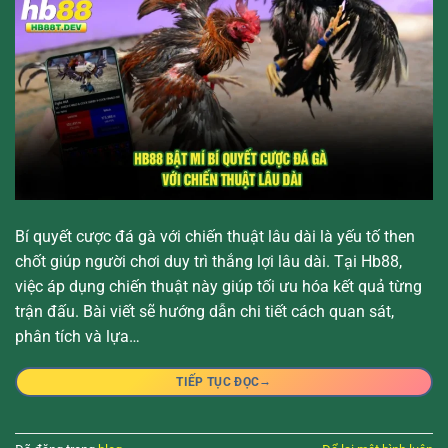
Bí quyết cược đá gà với chiến thuật lâu dài là yếu tố then
chốt giúp người chơi duy trì thắng lợi lâu dài. Tại Hb88,
việc áp dụng chiến thuật này giúp tối ưu hóa kết quả từng
trận đấu. Bài viết sẽ hướng dẫn chi tiết cách quan sát,
phân tích và lựa…
→
TIẾP TỤC ĐỌC