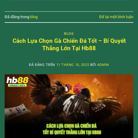
Đã đăng trong
blog
Để lại một bình luận
BLOG
Cách Lựa Chọn Gà Chiến Đá Tốt – Bí Quyết
Thắng Lớn Tại Hb88
ĐÃ ĐĂNG TRÊN
11 THÁNG 10, 2025
BỞI
ADMIN