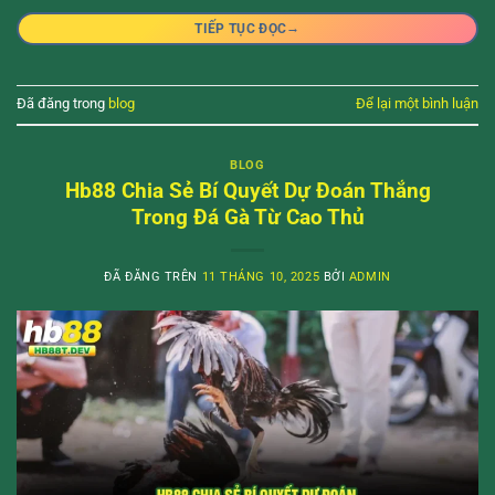
→
TIẾP TỤC ĐỌC
Đã đăng trong
blog
Để lại một bình luận
BLOG
Hb88 Chia Sẻ Bí Quyết Dự Đoán Thắng
Trong Đá Gà Từ Cao Thủ
ĐÃ ĐĂNG TRÊN
11 THÁNG 10, 2025
BỞI
ADMIN