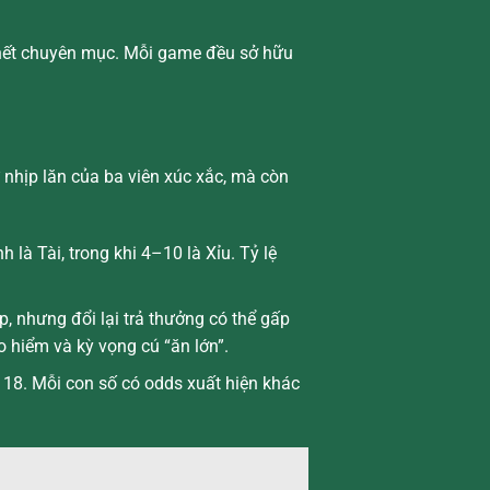
u hết chuyên mục. Mỗi game đều sở hữu
 nhịp lăn của ba viên xúc xắc, mà còn
là Tài, trong khi 4–10 là Xỉu. Tỷ lệ
, nhưng đổi lại trả thưởng có thể gấp
 hiểm và kỳ vọng cú “ăn lớn”.
 18. Mỗi con số có odds xuất hiện khác