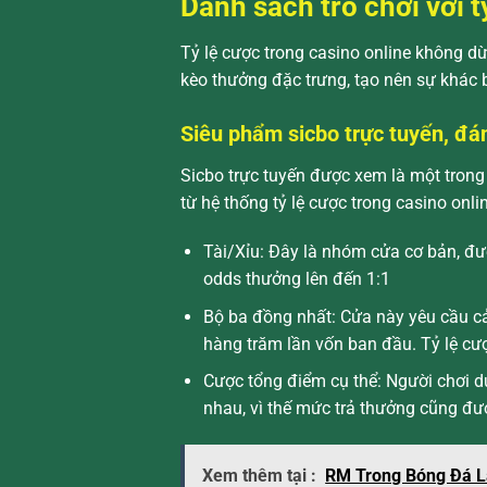
Danh sách trò chơi với t
Tỷ lệ cược trong casino online không d
kèo thưởng đặc trưng, tạo nên sự khác b
Siêu phẩm sicbo trực tuyến, đá
Sicbo trực tuyến được xem là một trong 
từ hệ thống tỷ lệ cược trong casino onli
Tài/Xỉu: Đây là nhóm cửa cơ bản, đượ
odds thưởng lên đến 1:1
Bộ ba đồng nhất: Cửa này yêu cầu cả 
hàng trăm lần vốn ban đầu. Tỷ lệ cượ
Cược tổng điểm cụ thể: Người chơi d
nhau, vì thế mức trả thưởng cũng đượ
Xem thêm tại :
RM Trong Bóng Đá Là