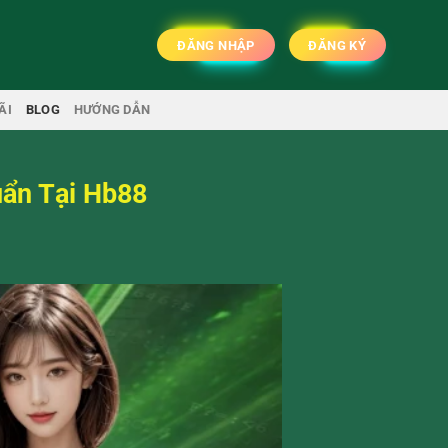
ĐĂNG NHẬP
ĐĂNG KÝ
ÃI
BLOG
HƯỚNG DẪN
uẩn Tại Hb88