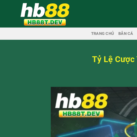
Chuyển
đến
nội
dung
TRANG CHỦ
BẮN CÁ
Tỷ Lệ Cược 