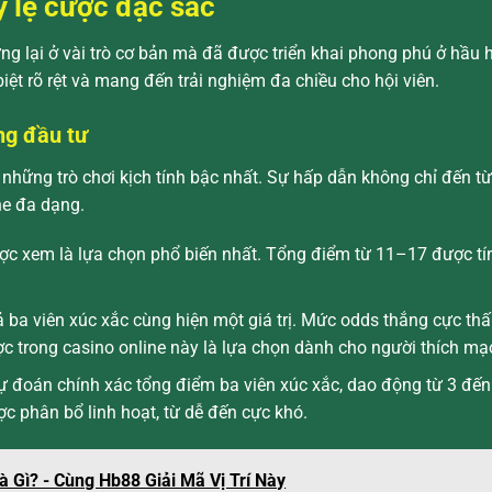
ỷ lệ cược đặc sắc
ừng lại ở vài trò cơ bản mà đã được triển khai phong phú ở hầ
iệt rõ rệt và mang đến trải nghiệm đa chiều cho hội viên.
ng đầu tư
những trò chơi kịch tính bậc nhất. Sự hấp dẫn không chỉ đến từ
ne đa dạng.
c xem là lựa chọn phổ biến nhất. Tổng điểm từ 11–17 được tính 
ba viên xúc xắc cùng hiện một giá trị. Mức odds thắng cực thấp
c trong casino online này là lựa chọn dành cho người thích mạo
ự đoán chính xác tổng điểm ba viên xúc xắc, dao động từ 3 đến
c phân bổ linh hoạt, từ dễ đến cực khó.
 Gì? - Cùng Hb88 Giải Mã Vị Trí Này