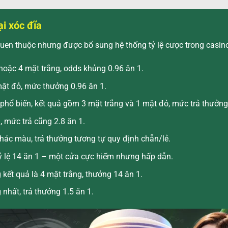
ại xóc đĩa
 quen thuộc nhưng được bổ sung hệ thống tỷ lệ cược trong casin
hoặc 4 mặt trắng, odds khủng 0.96 ăn 1.
 mặt đỏ, mức thưởng 0.96 ăn 1.
phổ biến, kết quả gồm 3 mặt trắng và 1 mặt đỏ, mức trả thưởng 
n, mức trả cũng 2.8 ăn 1.
hác màu, trả thưởng tương tự quy định chẵn/lẻ.
ỷ lệ 14 ăn 1 – một cửa cực hiếm nhưng hấp dẫn.
kết quả là 4 mặt trắng, thưởng 14 ăn 1.
 nhất, trả thưởng 1.5 ăn 1.